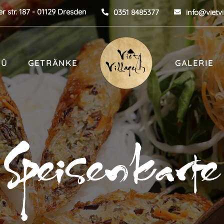
r str. 187 - 01129 Dresden
0351 8485377
info@vietv


NÜ
GETRÄNKE
GALERIE
Speisenkarte