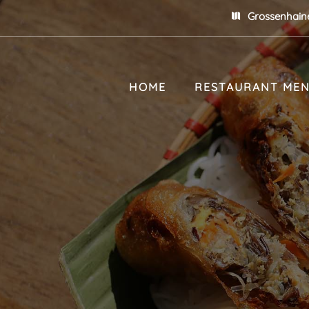
Grossenhaine

HOME
RESTAURANT ME